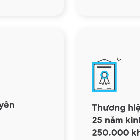
uyên
Thương hiệ
25 năm kin
250.000
k