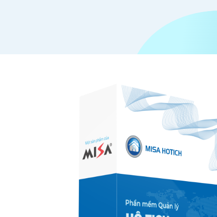
mềm
quản
lý
hộ