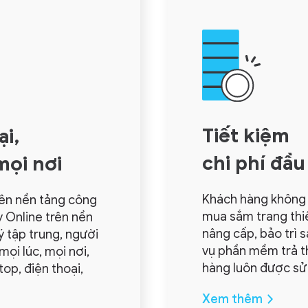
Tiết kiệm
ại,
chi phí
đầu
mọi nơi
Khách hàng không 
rên nền tảng công
mua sắm trang thiết
 Online trên nền
nâng cấp, bảo trì 
ý tập trung, người
vụ phần mềm trả t
ọi lúc, mọi nơi,
hàng luôn được sử
top, điện thoại,
Xem thêm