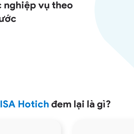
 nghiệp vụ theo
nước
ISA Hotich
đem lại
là gì?